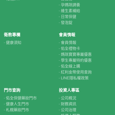
孕媽咪調養
維生素補給
日常保健
發泡錠
衛教專欄
會員情報
健康須知
會員情報
佑全禮物卡
媽咪寶寶專屬優惠
學生專屬特約優惠
佑全線上購
紅利金幣使用查詢
LINE隱私權政策
門市查詢
投資人專區
佑全保健藥妝門市
公司概況
健康人生門市
財務資訊
札榥藥妝門市
公司治理