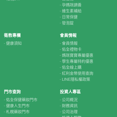
孕媽咪調養
維生素補給
日常保健
發泡錠
衛教專欄
會員情報
健康須知
會員情報
佑全禮物卡
媽咪寶寶專屬優惠
學生專屬特約優惠
佑全線上購
紅利金幣使用查詢
LINE隱私權政策
門市查詢
投資人專區
佑全保健藥妝門市
公司概況
健康人生門市
財務資訊
札榥藥妝門市
公司治理