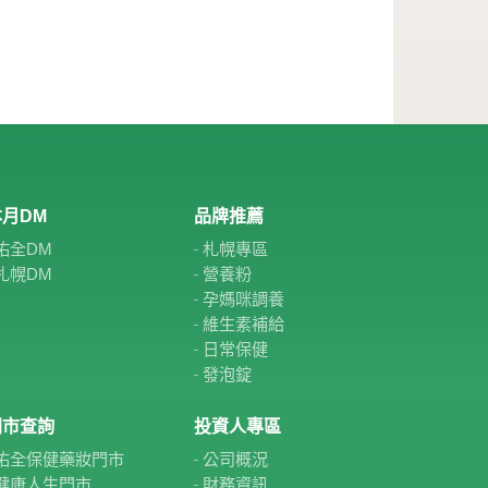
月DM
品牌推薦
佑全DM
札幌專區
札幌DM
營養粉
孕媽咪調養
維生素補給
日常保健
發泡錠
門市查詢
投資人專區
佑全保健藥妝門市
公司概況
健康人生門市
財務資訊