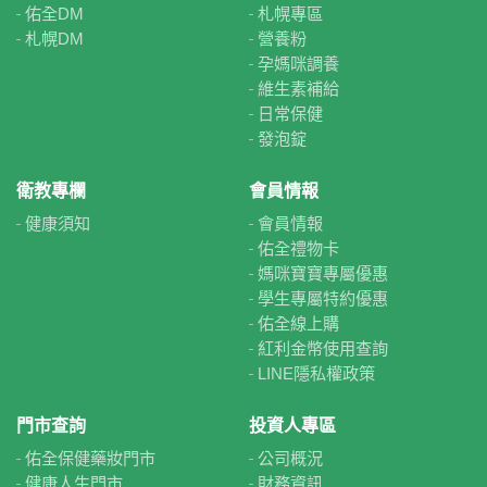
佑全DM
札幌專區
札幌DM
營養粉
孕媽咪調養
維生素補給
日常保健
發泡錠
衛教專欄
會員情報
健康須知
會員情報
佑全禮物卡
媽咪寶寶專屬優惠
學生專屬特約優惠
佑全線上購
紅利金幣使用查詢
LINE隱私權政策
門市查詢
投資人專區
佑全保健藥妝門市
公司概況
健康人生門市
財務資訊