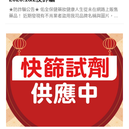
★防詐騙公告★ 佑全保健藥妝健康人生從未在網路上販售
藥品！ 近期發現有不肖業者盜用我司品牌名稱與圖片，設
立假官網和假粉絲專頁，非法販售藥品。請大家務必提高
警覺，避免上當受騙！ ⚠任何聲稱可在線上購買藥品的網
站，皆為違法詐騙網站！請勿購買！⚠ 舉凡:壯陽藥、減肥
藥、私密保養等藥品，見到相關商品於網路販售時千萬不
要購買，應前往實體藥局門市洽詢！ ▶以下為常見詐騙網
站，請民眾留意！ 「網路販售藥品」 「FB粉絲專頁販售
藥品」 「一頁式網站」 ...