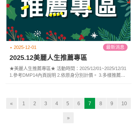
最新消息
2025-12-01
2025.12美麗人生推薦專區
★美麗人生推薦專區★ 活動時間：2025/12/01~2025/12/31
1.參考DMP14內頁說明 2.依原身分別計價。 3.多樣推薦商
品歡迎選購。
(current)
«
1
2
3
4
5
6
7
8
9
10
»