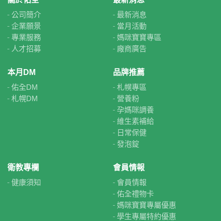
公司簡介
最新消息
企業願景
當月活動
專業服務
媽咪寶寶專區
人才招募
廠商廣告
本月DM
品牌推薦
佑全DM
札幌專區
札幌DM
營養粉
孕媽咪調養
維生素補給
日常保健
發泡錠
衛教專欄
會員情報
健康須知
會員情報
佑全禮物卡
媽咪寶寶專屬優惠
學生專屬特約優惠