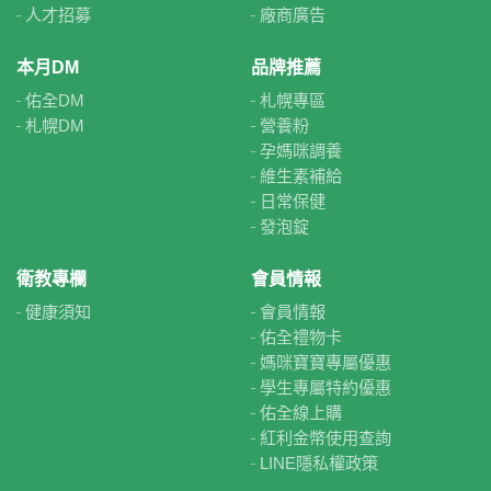
人才招募
廠商廣告
本月DM
品牌推薦
佑全DM
札幌專區
札幌DM
營養粉
孕媽咪調養
維生素補給
日常保健
發泡錠
衛教專欄
會員情報
健康須知
會員情報
佑全禮物卡
媽咪寶寶專屬優惠
學生專屬特約優惠
佑全線上購
紅利金幣使用查詢
LINE隱私權政策