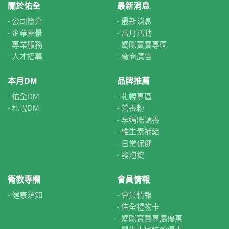
關於佑全
最新消息
公司簡介
最新消息
企業願景
當月活動
專業服務
媽咪寶寶專區
人才招募
廠商廣告
本月DM
品牌推薦
佑全DM
札幌專區
札幌DM
營養粉
孕媽咪調養
維生素補給
日常保健
發泡錠
衛教專欄
會員情報
健康須知
會員情報
佑全禮物卡
媽咪寶寶專屬優惠