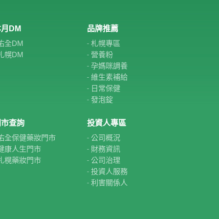
月DM
品牌推薦
佑全DM
札幌專區
札幌DM
營養粉
孕媽咪調養
維生素補給
日常保健
發泡錠
門市查詢
投資人專區
佑全保健藥妝門市
公司概況
健康人生門市
財務資訊
札榥藥妝門市
公司治理
投資人服務
利害關係人