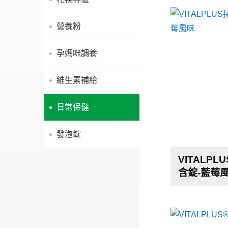
營養粉
孕媽咪調養
維生素補給
日常保健
發泡錠
VITALP
含錠-藍莓