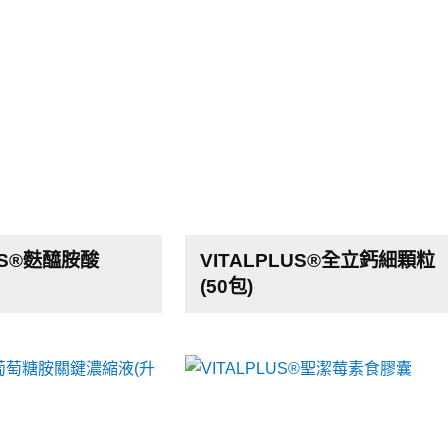
LUS®麩醯胺酸
VITALPLUS®全立鈣細顆粒
(50包)