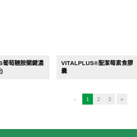
LUS葡萄糖胺關鍵濃
VITALPLUS®聖潔莓素食膠
)
囊
(current)
«
1
2
3
»