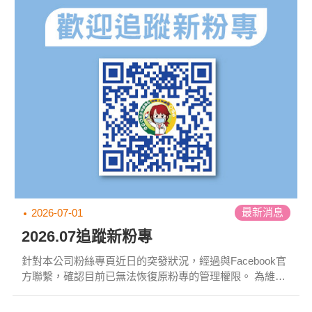
折券時間：2026/7/3(五)00:00-9/25(五)23:59限每週五當日
活動辦法：單筆消費滿$6...
最新消息
2026-07-01
2026.07追蹤新粉專
針對本公司粉絲專頁近日的突發狀況，經過與Facebook官
方聯繫，確認目前已無法恢復原粉專的管理權限。 為維持
與顧客及合作夥伴的溝通，公司已決定成立全新官方粉絲
專頁，並自即日起改用新粉專。*因臉書冒用帳號眾多，請