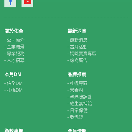
關於佑全
最新消息
公司簡介
最新消息
企業願景
當月活動
專業服務
媽咪寶寶專區
人才招募
廠商廣告
本月DM
品牌推薦
佑全DM
札幌專區
札幌DM
營養粉
孕媽咪調養
維生素補給
日常保健
發泡錠
衛教專欄
會員情報