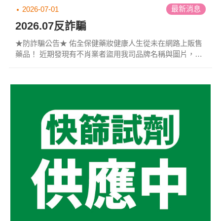
最新消息
2026-07-01
2026.07反詐騙
★防詐騙公告★ 佑全保健藥妝健康人生從未在網路上販售
藥品！ 近期發現有不肖業者盜用我司品牌名稱與圖片，設
立假官網和假粉絲專頁，非法販售藥品。請大家務必提高
警覺，避免上當受騙！ ⚠任何聲稱可在線上購買藥品的網
站，皆為違法詐騙網站！請勿購買！⚠ 舉凡:壯陽藥、減肥
藥、私密保養等藥品，見到相關商品於網路販售時千萬不
要購買，應前往實體藥局門市洽詢！ ▶以下為常見詐騙網
站，請民眾留意！ 「網路販售藥品」 「FB粉絲專頁販售
藥品」 「一頁式網站」 ...