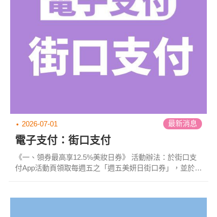
【2026/07/01~2026/12/31】&bull;1全點=...
最新消息
2026-07-01
電子支付：街口支付
《一、領券最高享12.5%美妝日券》 活動辦法：於街口支
付App活動頁領取每週五之「週五美妍日街口券」，並於
2026/7/1-9/30至「指定美妝/藥妝店家」使用街口支付付
款，單筆消費滿額最高享12.5%優惠(每人每券限使用一
次，每週數量有限，先折先贏) 領10%美妍券 領券時間：
2026/7/1(三)00:00-9/25(五)23:59，每月1號開放領取當月券