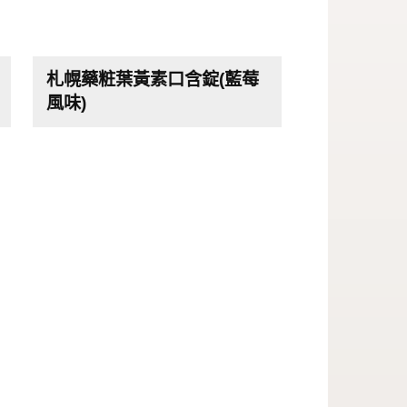
札幌藥粧葉黃素口含錠(藍莓
風味)