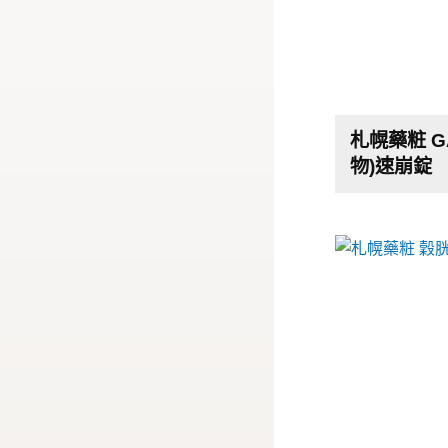
札幌藥粧 G
物)速崩錠