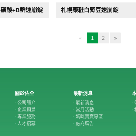
牛磺酸+B群速崩錠
札幌藥粧白腎豆速崩錠
(current)
«
1
2
»
關於佑全
最新消息
本
公司簡介
最新消息
企業願景
當月活動
專業服務
媽咪寶寶專區
人才招募
廠商廣告