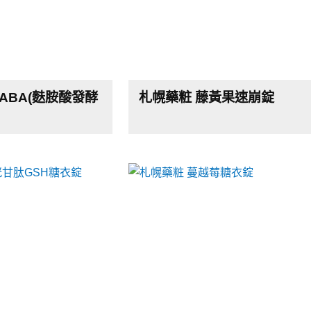
ABA(麩胺酸發酵
札幌藥粧 藤黃果速崩錠