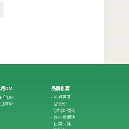
月DM
品牌推薦
佑全DM
札幌專區
札幌DM
營養粉
孕媽咪調養
維生素補給
日常保健