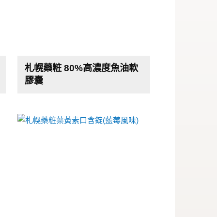
札幌藥粧 80%高濃度魚油軟
膠囊