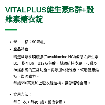
VITALPLUS維生素B群+穀
維素糖衣錠
規 格：90錠/瓶
產品特色：
精選鹽酸呋喃硫胺(Fursultiamine HCl)型態之維生素
B1，搭配B6、B12及葉酸，幫助維持皮膚、心臟及
神經系統的正常功能。再添加γ-穀維素，幫助健康維
持、增強體力。
每錠550毫克加上糖衣錠結構，讓您輕鬆食用。
食用方法：
每日1次，每次1錠，餐後食用。