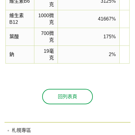
維生素B6
3125%
克
維生素
1000微
41667%
B12
克
700微
葉酸
175%
克
19毫
鈉
2%
克
回列表頁
札幌專區