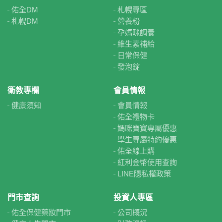
佑全DM
札幌專區
札幌DM
營養粉
孕媽咪調養
維生素補給
日常保健
發泡錠
衛教專欄
會員情報
健康須知
會員情報
佑全禮物卡
媽咪寶寶專屬優惠
學生專屬特約優惠
佑全線上購
紅利金幣使用查詢
LINE隱私權政策
門市查詢
投資人專區
佑全保健藥妝門市
公司概況