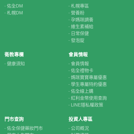
佑全DM
札幌專區
札幌DM
營養粉
孕媽咪調養
維生素補給
日常保健
發泡錠
衛教專欄
會員情報
健康須知
會員情報
佑全禮物卡
媽咪寶寶專屬優惠
學生專屬特約優惠
佑全線上購
紅利金幣使用查詢
LINE隱私權政策
門市查詢
投資人專區
佑全保健藥妝門市
公司概況