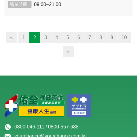
09:00~21:00
(current)
«
1
2
3
4
5
6
7
8
9
10
»
0800-046-111 / 0800-557-688
yourchance@yourchance.com.tw