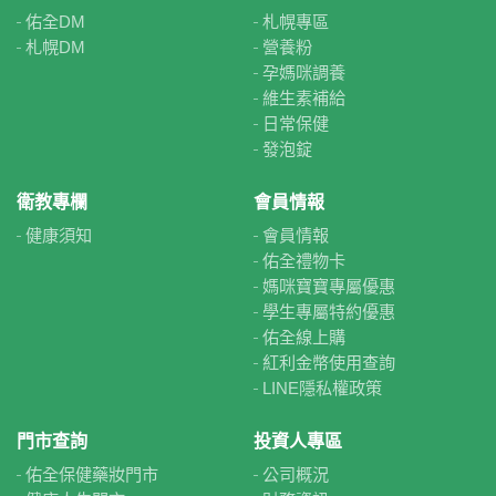
佑全DM
札幌專區
札幌DM
營養粉
孕媽咪調養
維生素補給
日常保健
發泡錠
衛教專欄
會員情報
健康須知
會員情報
佑全禮物卡
媽咪寶寶專屬優惠
學生專屬特約優惠
佑全線上購
紅利金幣使用查詢
LINE隱私權政策
門市查詢
投資人專區
佑全保健藥妝門市
公司概況